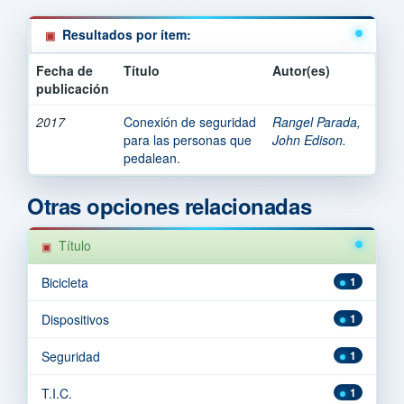
Resultados por ítem:
Fecha de
Título
Autor(es)
publicación
2017
Conexión de seguridad
Rangel Parada,
para las personas que
John Edison.
pedalean.
Otras opciones relacionadas
Título
Bicicleta
1
Dispositivos
1
Seguridad
1
T.I.C.
1