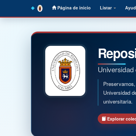
Skip
Página de inicio
Listar
Ayud
navigation
Reposi
Universidad
Preservamos, o
Universidad d
universitaria.
Explorar cole