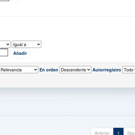
En orden
Autor/registro
Anterior
1
Sig