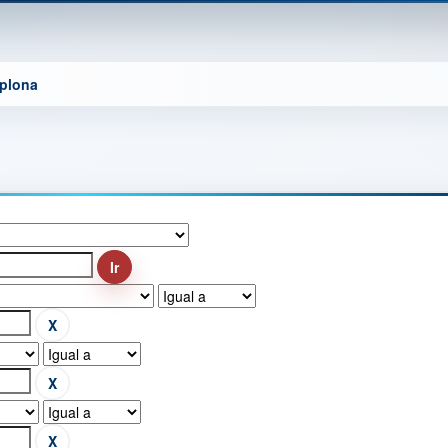
mplona