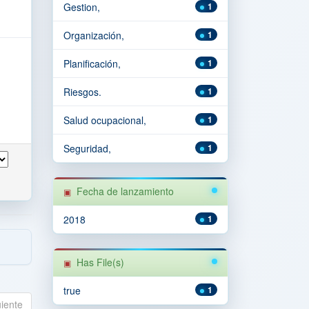
Gestion,
1
Organización,
1
Planificación,
1
Riesgos.
1
Salud ocupacional,
1
Seguridad,
1
Fecha de lanzamiento
2018
1
Has File(s)
true
1
uiente