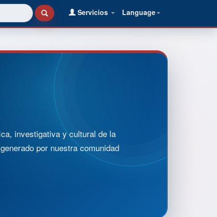
Servicios
Language
, investigativa y cultural de la
o generado por nuestra comunidad