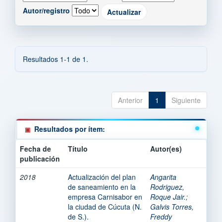
Autor/registro
Resultados 1-1 de 1.
Anterior
1
Siguiente
Resultados por ítem:
Fecha de
Título
Autor(es)
publicación
2018
Actualización del plan
Angarita
de saneamiento en la
Rodriguez,
empresa Carnisabor en
Roque Jair.
;
la ciudad de Cúcuta (N.
Galvis Torres,
de S.).
Freddy