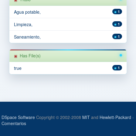
Agua potable,
1
Limpieza,
1
Saneamiento,
1
Has File(s)
true
1
DSpace Software
Copyright © 2002-2008
MIT
and
Hewlett-Packard
-
Comentarios