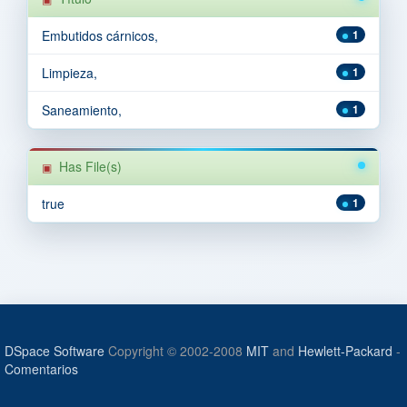
Embutidos cárnicos,
1
Limpieza,
1
Saneamiento,
1
Has File(s)
true
1
DSpace Software
Copyright © 2002-2008
MIT
and
Hewlett-Packard
-
Comentarios