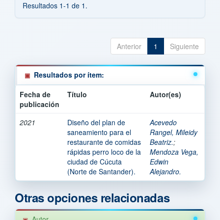
Resultados 1-1 de 1.
Anterior
1
Siguiente
Resultados por ítem:
Fecha de
Título
Autor(es)
publicación
2021
Diseño del plan de
Acevedo
saneamiento para el
Rangel, Mileidy
restaurante de comidas
Beatriz.
;
rápidas perro loco de la
Mendoza Vega,
ciudad de Cúcuta
Edwin
(Norte de Santander).
Alejandro.
Otras opciones relacionadas
Autor