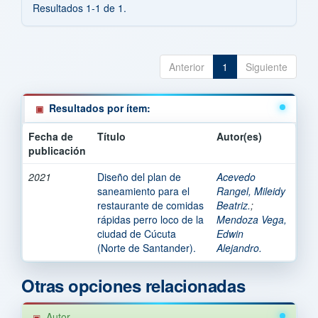
Resultados 1-1 de 1.
Anterior
1
Siguiente
Resultados por ítem:
Fecha de
Título
Autor(es)
publicación
2021
Diseño del plan de
Acevedo
saneamiento para el
Rangel, Mileidy
restaurante de comidas
Beatriz.
;
rápidas perro loco de la
Mendoza Vega,
ciudad de Cúcuta
Edwin
(Norte de Santander).
Alejandro.
Otras opciones relacionadas
Autor