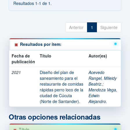
Resultados 1-1 de 1.
Anterior
1
Siguiente
Resultados por ítem:
Fecha de
Título
Autor(es)
publicación
2021
Diseño del plan de
Acevedo
saneamiento para el
Rangel, Mileidy
restaurante de comidas
Beatriz.
;
rápidas perro loco de la
Mendoza Vega,
ciudad de Cúcuta
Edwin
(Norte de Santander).
Alejandro.
Otras opciones relacionadas
Título