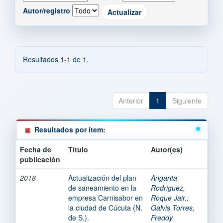
Autor/registro
Resultados 1-1 de 1.
Anterior
1
Siguiente
Resultados por ítem:
Fecha de
Título
Autor(es)
publicación
2018
Actualización del plan
Angarita
de saneamiento en la
Rodriguez,
empresa Carnisabor en
Roque Jair.
;
la ciudad de Cúcuta (N.
Galvis Torres,
de S.).
Freddy