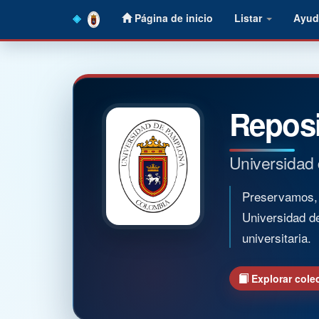
Skip
Página de inicio
Listar
Ayud
navigation
Reposi
Universidad
Preservamos, o
Universidad d
universitaria.
Explorar cole