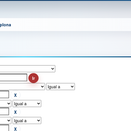
mplona