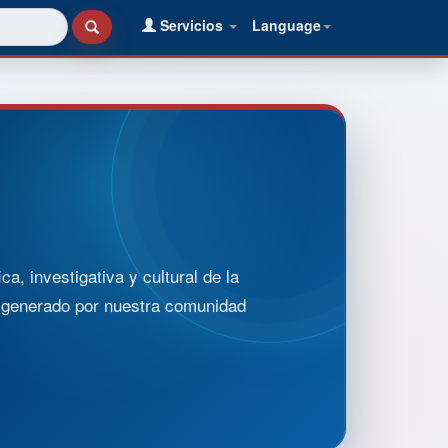
Servicios
Language
, investigativa y cultural de la
o generado por nuestra comunidad