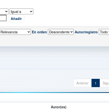
En orden
Autor/registro
Anterior
1
Sig
Autor(es)