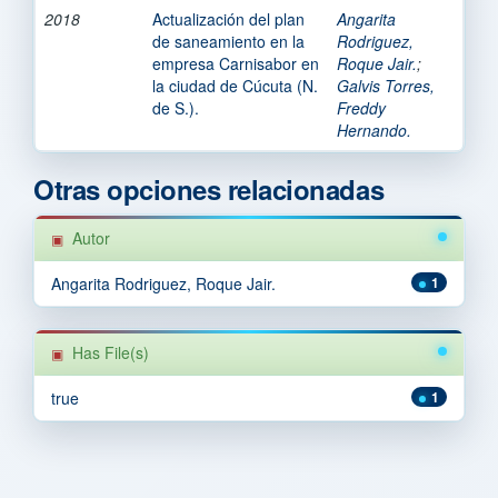
2018
Actualización del plan
Angarita
de saneamiento en la
Rodriguez,
empresa Carnisabor en
Roque Jair.
;
la ciudad de Cúcuta (N.
Galvis Torres,
de S.).
Freddy
Hernando.
Otras opciones relacionadas
Autor
Angarita Rodriguez, Roque Jair.
1
Has File(s)
true
1