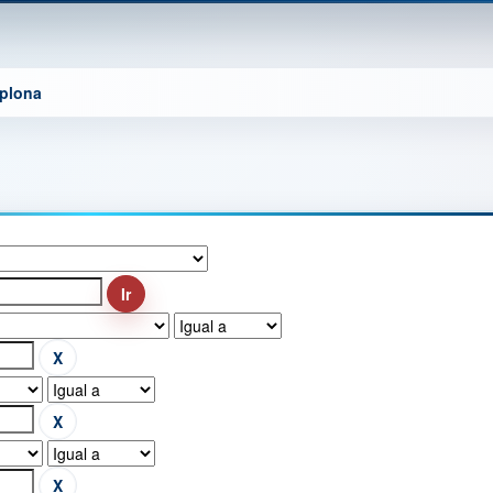
mplona