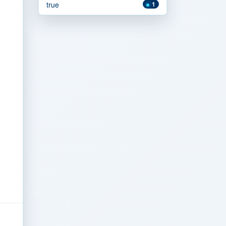
true
1