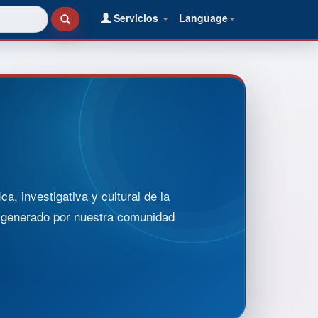
Servicios
Language
, investigativa y cultural de la
o generado por nuestra comunidad