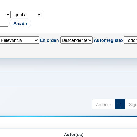
En orden
Autor/registro
Anterior
1
Sig
Autor(es)