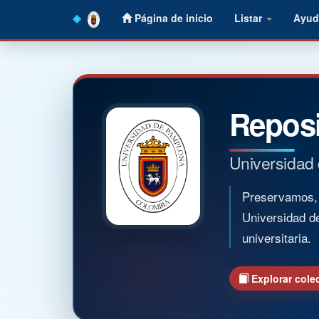
Skip
Página de inicio
Listar
Ayud
navigation
Reposi
Universidad
Preservamos, o
Universidad d
universitaria.
Explorar cole