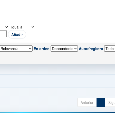
En orden
Autor/registro
Anterior
1
Sig