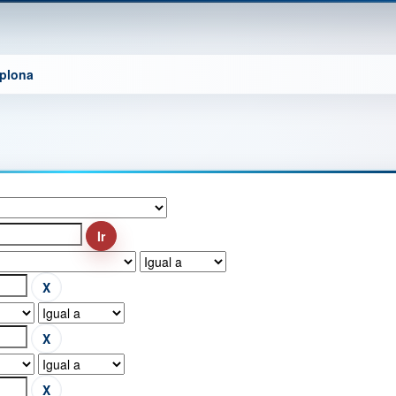
mplona