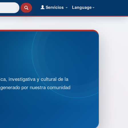
Servicios
Language
, investigativa y cultural de la
o generado por nuestra comunidad