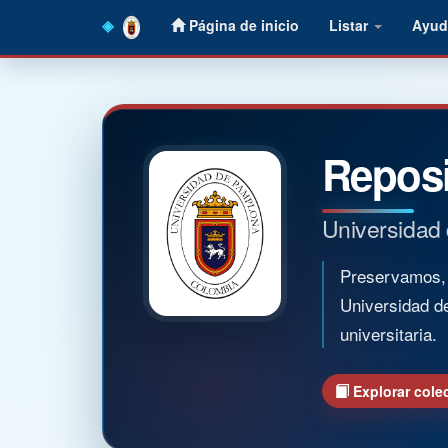
Skip
Página de inicio
Listar
Ayud
navigation
Reposi
Universidad
Preservamos, o
Universidad d
universitaria.
Explorar cole