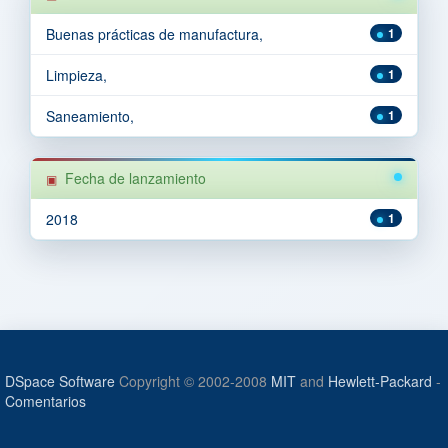
Buenas prácticas de manufactura,
1
Limpieza,
1
Saneamiento,
1
Fecha de lanzamiento
2018
1
DSpace Software
Copyright © 2002-2008
MIT
and
Hewlett-Packard
-
Comentarios