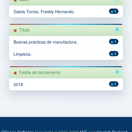
Galvis Torres, Freddy Hernando.
1
Título
Buenas prácticas de manufactura,
1
Limpieza,
1
Fecha de lanzamiento
2018
1
DSpace Software
Copyright © 2002-2008
MIT
and
Hewlett-Packard
-