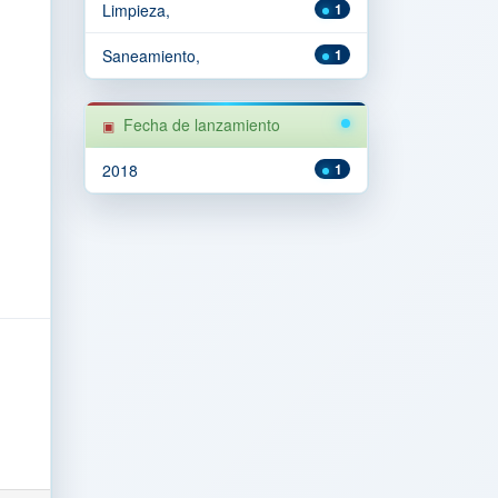
Limpieza,
1
Saneamiento,
1
Fecha de lanzamiento
2018
1