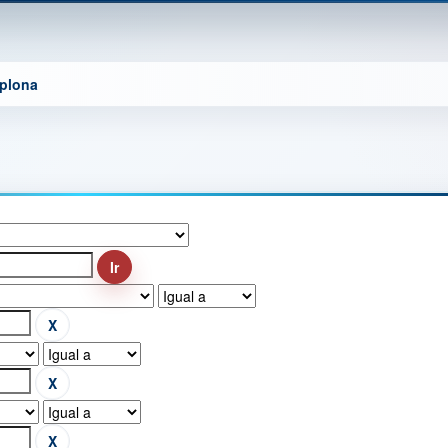
mplona