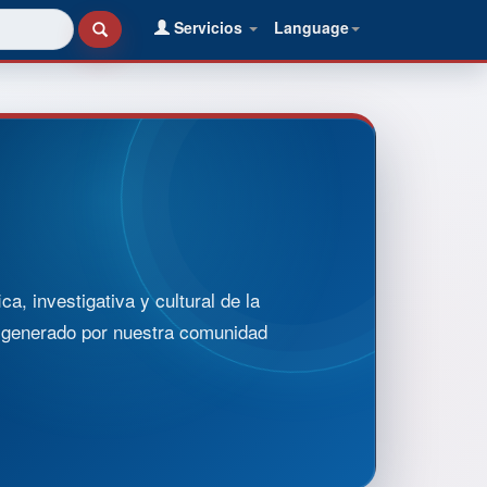
Servicios
Language
, investigativa y cultural de la
o generado por nuestra comunidad