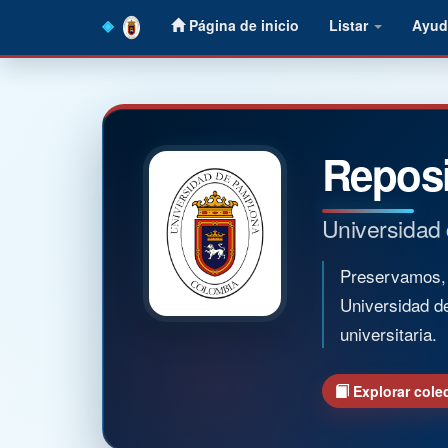
Skip
Página de inicio
Listar
Ayud
navigation
Reposi
Universidad
Preservamos, o
Universidad d
universitaria.
Explorar cole