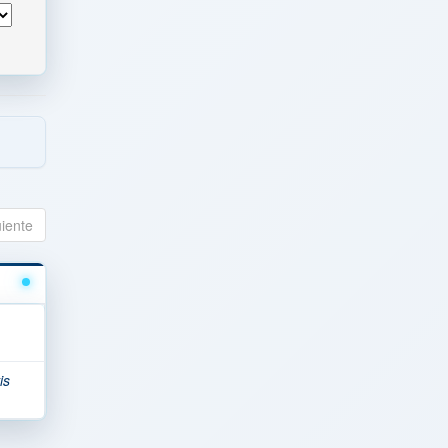
uiente
is