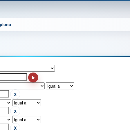
mplona