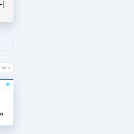
uiente
is