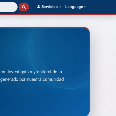
Servicios
Language
, investigativa y cultural de la
o generado por nuestra comunidad