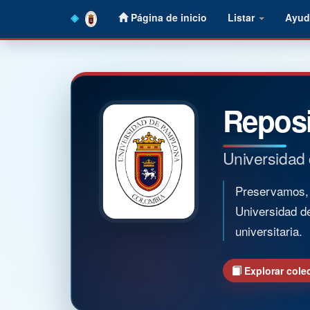
Skip
Página de inicio
Listar
Ayud
navigation
Reposi
Universidad
Preservamos, o
Universidad d
universitaria.
Explorar cole