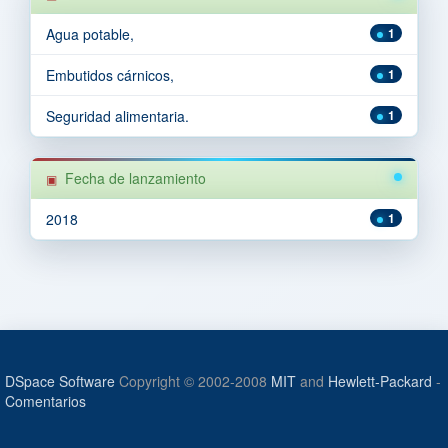
Agua potable,
1
Embutidos cárnicos,
1
Seguridad alimentaria.
1
Fecha de lanzamiento
2018
1
DSpace Software
Copyright © 2002-2008
MIT
and
Hewlett-Packard
-
Comentarios