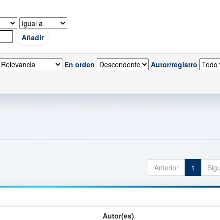
En orden
Autor/registro
Anterior
1
Sig
Autor(es)