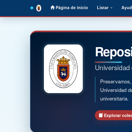
Skip
Página de inicio
Listar
Ayud
navigation
Reposi
Universidad
Preservamos, o
Universidad d
universitaria.
Explorar cole