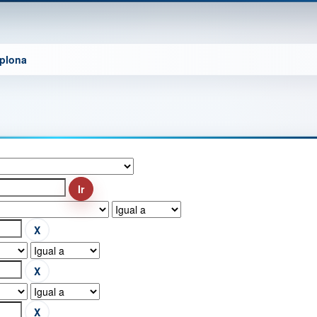
mplona