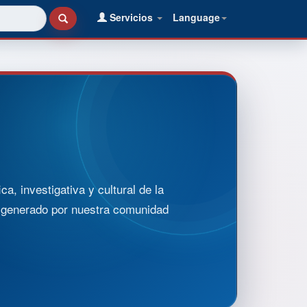
Servicios
Language
, investigativa y cultural de la
o generado por nuestra comunidad