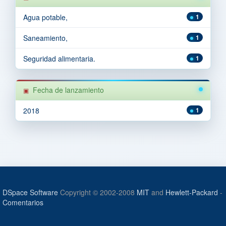
Agua potable,
1
Saneamiento,
1
Seguridad alimentaria.
1
Fecha de lanzamiento
2018
1
DSpace Software
Copyright © 2002-2008
MIT
and
Hewlett-Packard
-
Comentarios