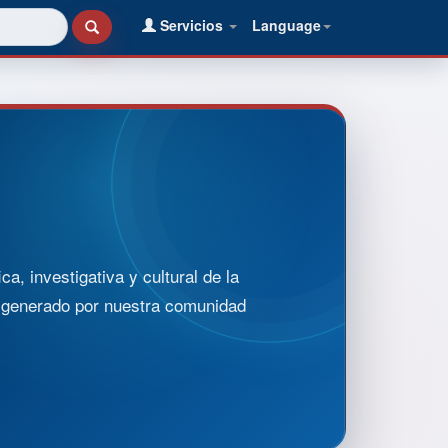
Servicios
Language
, investigativa y cultural de la
o generado por nuestra comunidad