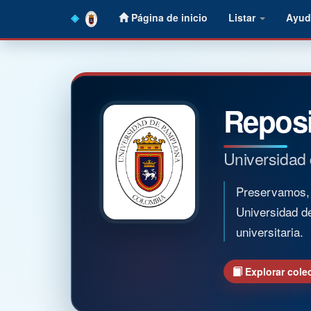
Skip
Página de inicio
Listar
Ayud
navigation
Reposi
Universidad
Preservamos, o
Universidad d
universitaria.
Explorar cole