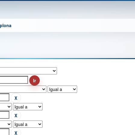
mplona