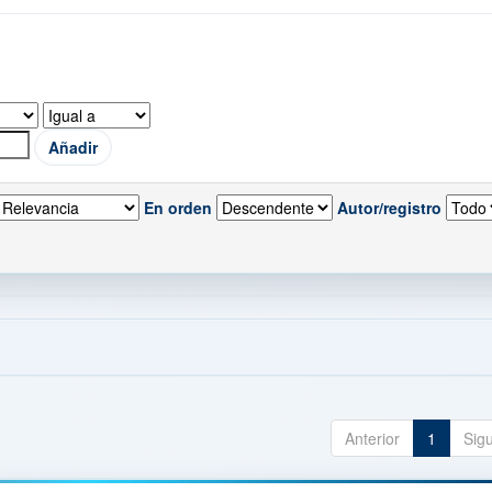
En orden
Autor/registro
Anterior
1
Sig