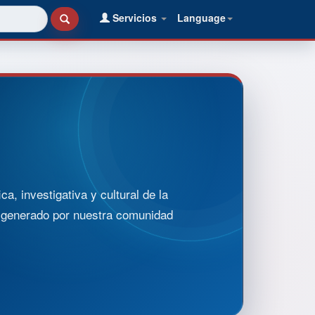
Servicios
Language
, investigativa y cultural de la
o generado por nuestra comunidad