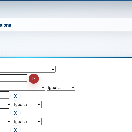
mplona