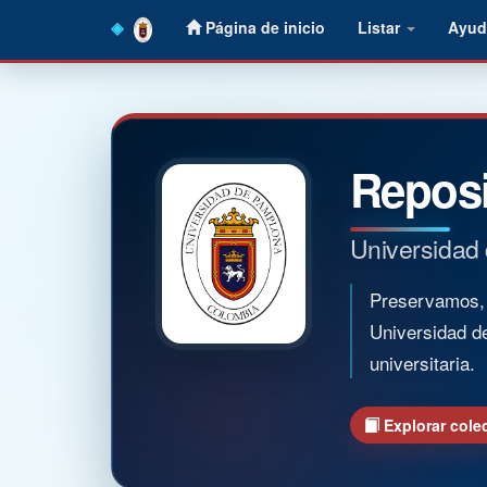
Skip
Página de inicio
Listar
Ayud
navigation
Reposi
Universidad
Preservamos, o
Universidad d
universitaria.
Explorar cole