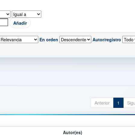
En orden
Autor/registro
Anterior
1
Sig
Autor(es)