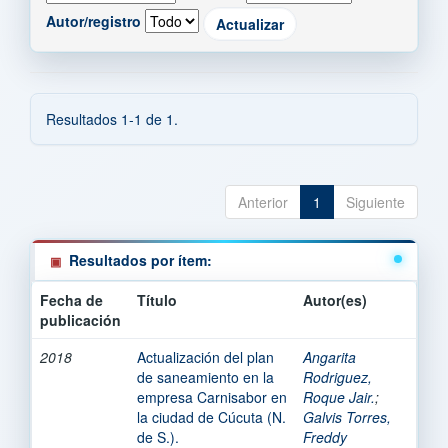
Autor/registro
Resultados 1-1 de 1.
Anterior
1
Siguiente
Resultados por ítem:
Fecha de
Título
Autor(es)
publicación
2018
Actualización del plan
Angarita
de saneamiento en la
Rodriguez,
empresa Carnisabor en
Roque Jair.
;
la ciudad de Cúcuta (N.
Galvis Torres,
de S.).
Freddy