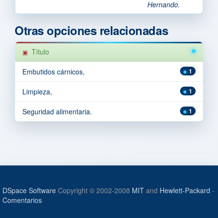
Hernando.
Otras opciones relacionadas
Título
Embutidos cárnicos,
1
Limpieza,
1
Seguridad alimentaria.
1
DSpace Software
Copyright © 2002-2008
MIT
and
Hewlett-Packard
-
Comentarios