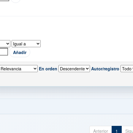
En orden
Autor/registro
Anterior
1
Sig