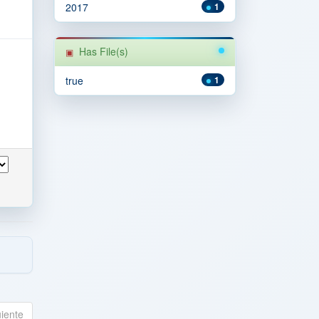
2017
1
Has File(s)
true
1
uiente