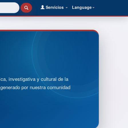
Servicios
Language
, investigativa y cultural de la
o generado por nuestra comunidad