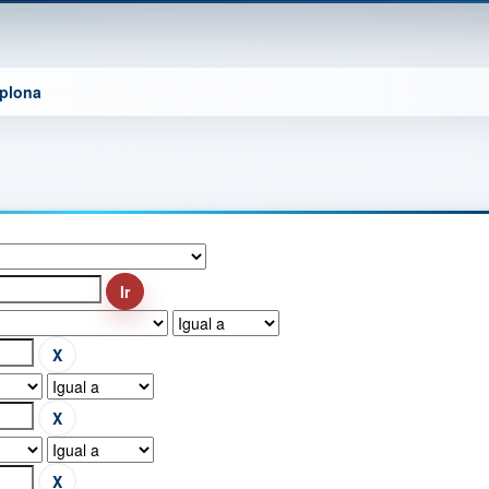
mplona