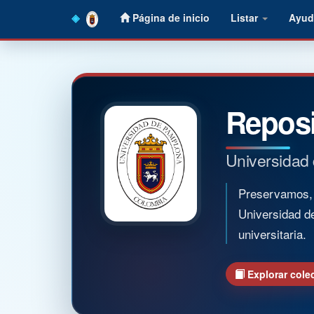
Skip
Página de inicio
Listar
Ayud
navigation
Reposi
Universidad
Preservamos, o
Universidad d
universitaria.
Explorar cole