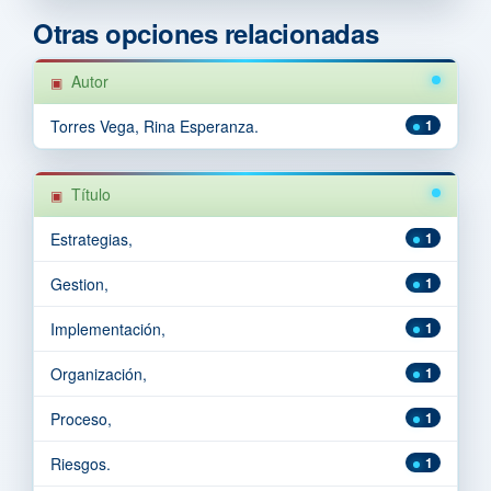
Otras opciones relacionadas
Autor
Torres Vega, Rina Esperanza.
1
Título
Estrategias,
1
Gestion,
1
Implementación,
1
Organización,
1
Proceso,
1
Riesgos.
1