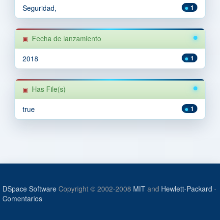
Seguridad,
1
Fecha de lanzamiento
2018
1
Has File(s)
true
1
DSpace Software
Copyright © 2002-2008
MIT
and
Hewlett-Packard
-
Comentarios