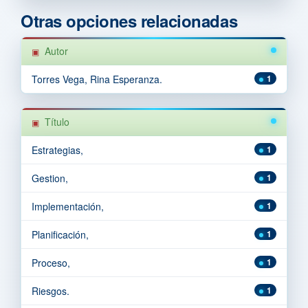
Otras opciones relacionadas
Autor
Torres Vega, Rina Esperanza.
1
Título
Estrategias,
1
Gestion,
1
Implementación,
1
Planificación,
1
Proceso,
1
Riesgos.
1