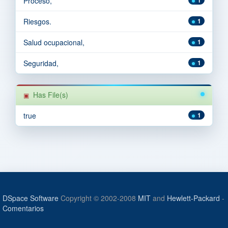
Proceso,
Riesgos.
1
Salud ocupacional,
1
Seguridad,
1
Has File(s)
true
1
DSpace Software
Copyright © 2002-2008
MIT
and
Hewlett-Packard
-
Comentarios