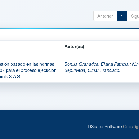
Anterior
1
Sig
Autor(es)
estión basado en las normas
Bonilla Granados, Eliana Patricia.
;
Niñ
 para el proceso ejecución
Sepulveda, Omar Francisco.
rcis S.A.S.
DSpace Software
Copyrig