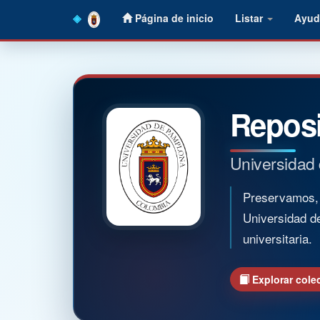
Skip
Página de inicio
Listar
Ayud
navigation
Reposi
Universidad
Preservamos, o
Universidad d
universitaria.
Explorar cole