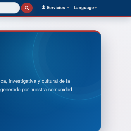
Servicios
Language
, investigativa y cultural de la
o generado por nuestra comunidad