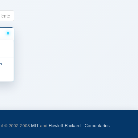
uiente
o
ht © 2002-2008
MIT
and
Hewlett-Packard
-
Comentarios