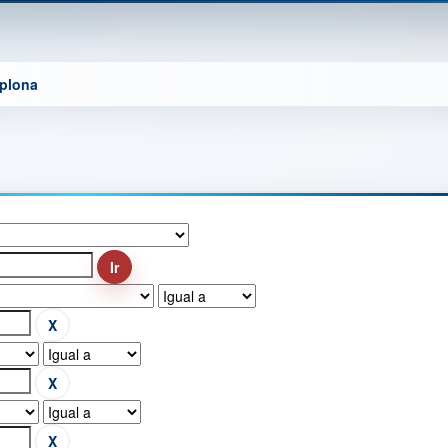
mplona