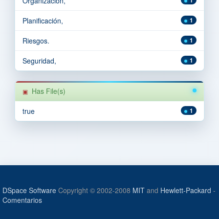
Organización,
Planificación,
1
Riesgos.
1
Seguridad,
1
Has File(s)
true
1
DSpace Software
Copyright © 2002-2008
MIT
and
Hewlett-Packard
-
Comentarios