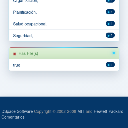
Organización,
Planificación,
1
Salud ocupacional,
1
Seguridad,
1
Has File(s)
true
1
DSpace Software
Copyright © 2002-2008
MIT
and
Hewlett-Packard
-
Comentarios