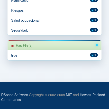
Planificación,
Riesgos.
1
Salud ocupacional,
1
Seguridad,
1
Has File(s)
true
1
DSpace Software
Copyright © 2002-2008
MIT
and
Hewlett-Packard
-
Comentarios