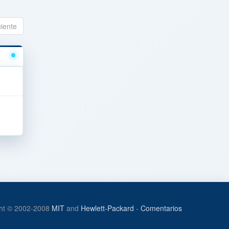
uiente
ht © 2002-2008
MIT
and
Hewlett-Packard
-
Comentarios