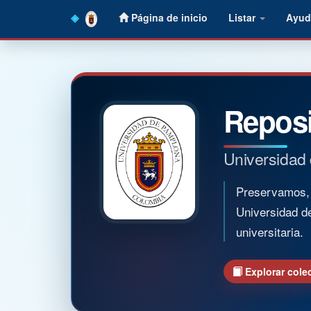
Skip
Página de inicio
Listar
Ayud
navigation
Reposi
Universidad
Preservamos, o
Universidad d
universitaria.
Explorar cole