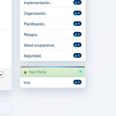
Implementación,
1
Organización,
1
Planificación,
1
Riesgos.
1
Salud ocupacional,
1
Seguridad,
1
Has File(s)
true
1