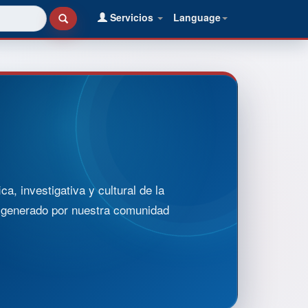
Servicios
Language
, investigativa y cultural de la
o generado por nuestra comunidad