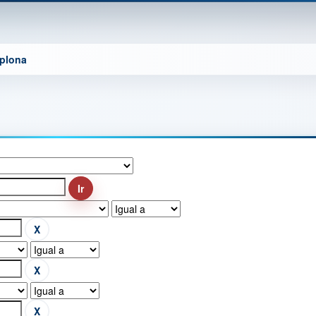
mplona