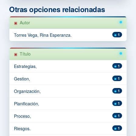
Otras opciones relacionadas
Autor
Torres Vega, Rina Esperanza.
1
Título
Estrategias,
1
Gestion,
1
Organización,
1
Planificación,
1
Proceso,
1
Riesgos.
1