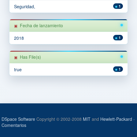
Seguridad,
1
Fecha de lanzamiento
2018
1
Has File(s)
true
1
DSpace Software
Copyright © 2002-2008
MIT
and
Hewlett-Packard
-
Comentarios