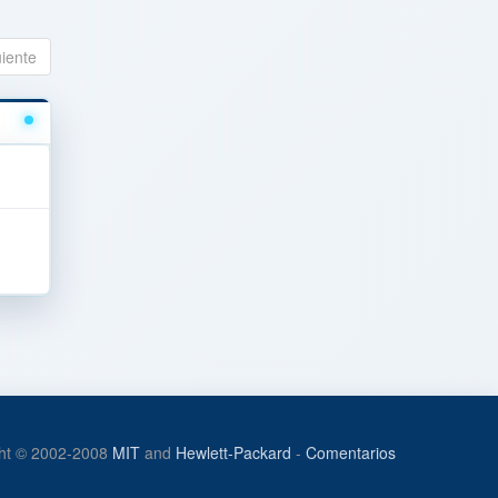
uiente
ht © 2002-2008
MIT
and
Hewlett-Packard
-
Comentarios