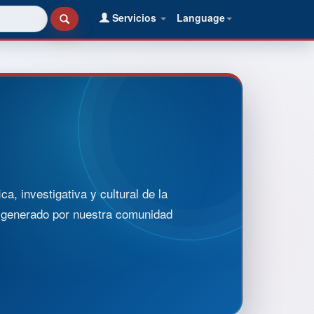
Servicios
Language
, investigativa y cultural de la
o generado por nuestra comunidad