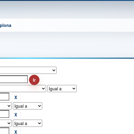
mplona