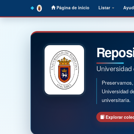
Skip
Página de inicio
Listar
Ayud
navigation
Reposi
Universidad
Preservamos, o
Universidad d
universitaria.
Explorar cole