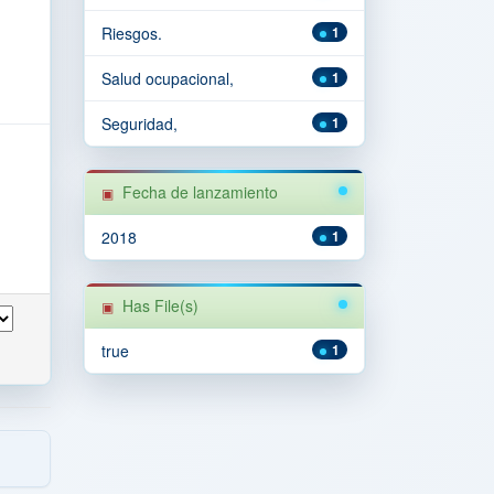
Riesgos.
1
Salud ocupacional,
1
Seguridad,
1
Fecha de lanzamiento
2018
1
Has File(s)
true
1