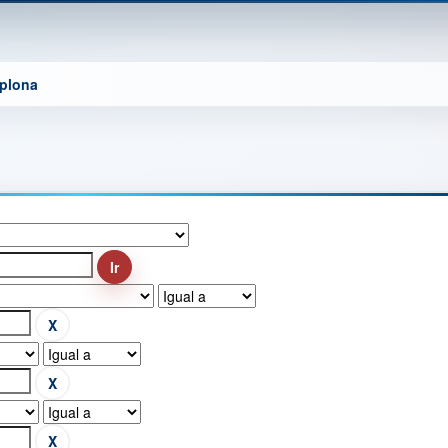
mplona