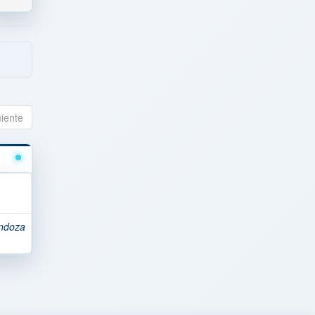
uiente
ndoza