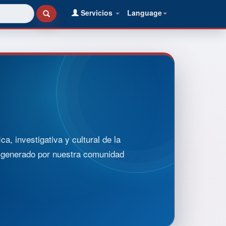
Servicios
Language
, investigativa y cultural de la
o generado por nuestra comunidad