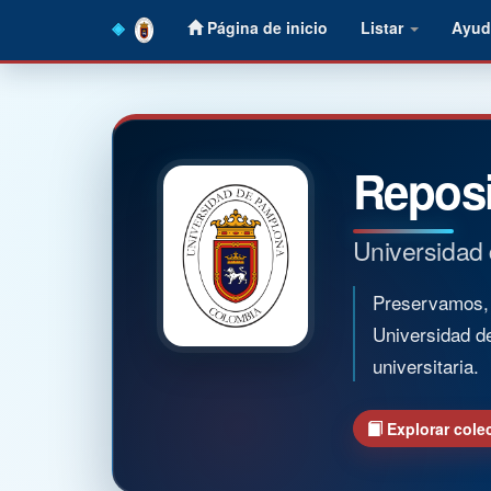
Skip
Página de inicio
Listar
Ayud
navigation
Reposi
Universidad
Preservamos, o
Universidad d
universitaria.
Explorar cole