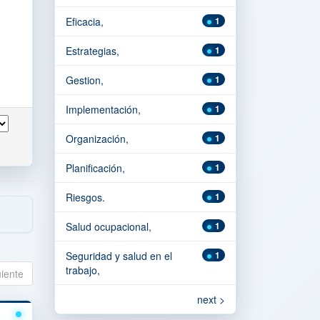
Eficacia,
1
Estrategias,
1
Gestion,
1
Implementación,
1
Organización,
1
Planificación,
1
Riesgos.
1
Salud ocupacional,
1
Seguridad y salud en el
1
trabajo,
uiente
next >