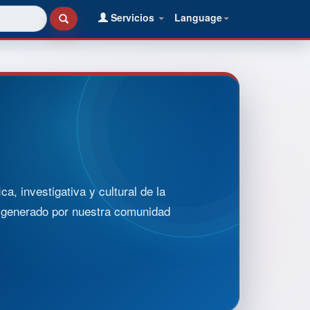
Servicios
Language
, investigativa y cultural de la
o generado por nuestra comunidad