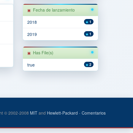
Fecha de lanzamiento
2018
1
2019
1
Has File(s)
true
2
ht © 2002-2008
MIT
and
Hewlett-Packard
-
Comentarios