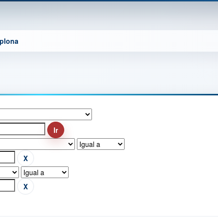
mplona