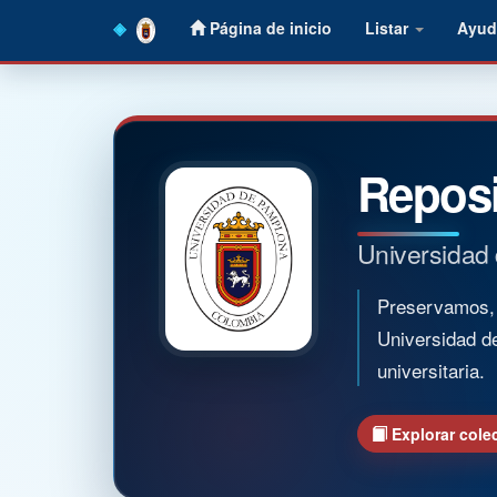
Skip
Página de inicio
Listar
Ayud
navigation
Reposi
Universidad
Preservamos, o
Universidad d
universitaria.
Explorar cole