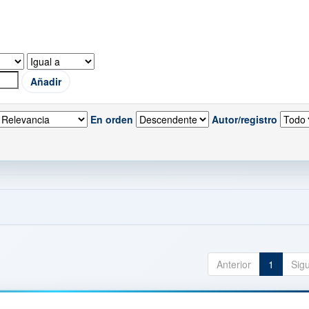
En orden
Autor/registro
Anterior
1
Sig