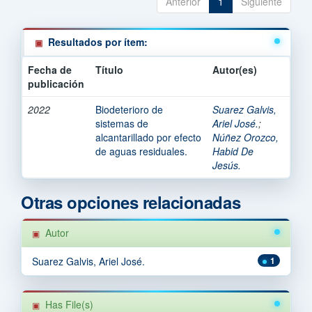
Anterior
1
Siguiente
Resultados por ítem:
Fecha de
Título
Autor(es)
publicación
2022
Biodeterioro de
Suarez Galvis,
sistemas de
Ariel José.
;
alcantarillado por efecto
Núñez Orozco,
de aguas residuales.
Habid De
Jesús.
Otras opciones relacionadas
Autor
Suarez Galvis, Ariel José.
1
Has File(s)