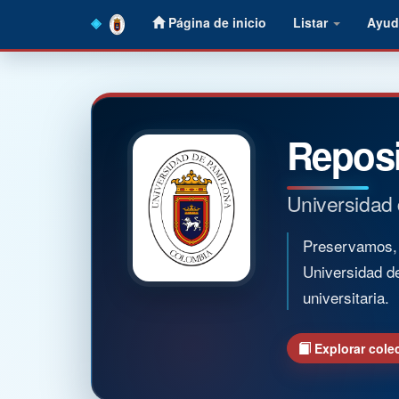
Skip
Página de inicio
Listar
Ayud
navigation
Reposi
Universidad
Preservamos, o
Universidad d
universitaria.
Explorar cole