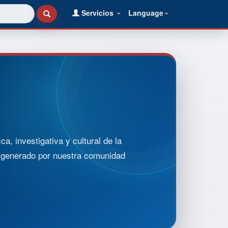
Servicios
Language
, investigativa y cultural de la
o generado por nuestra comunidad