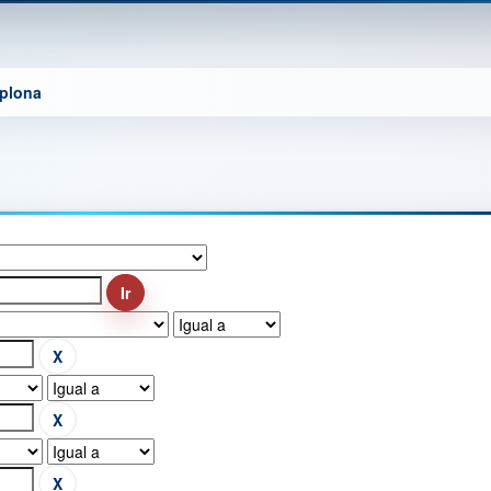
mplona