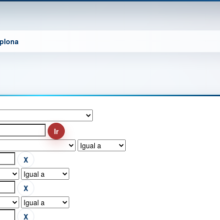
mplona