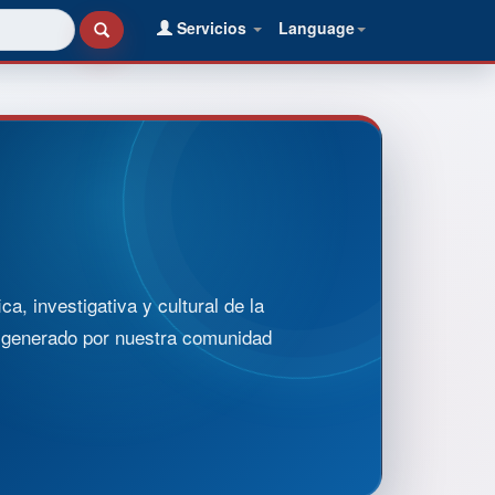
Servicios
Language
, investigativa y cultural de la
o generado por nuestra comunidad