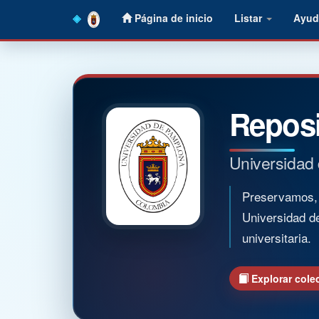
Skip
Página de inicio
Listar
Ayud
navigation
Reposi
Universidad
Preservamos, o
Universidad d
universitaria.
Explorar cole