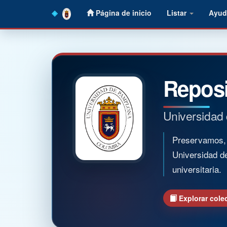
Skip
Página de inicio
Listar
Ayud
navigation
Reposi
Universidad
Preservamos, o
Universidad d
universitaria.
Explorar cole