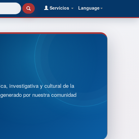
Servicios
Language
, investigativa y cultural de la
o generado por nuestra comunidad