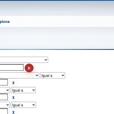
mplona