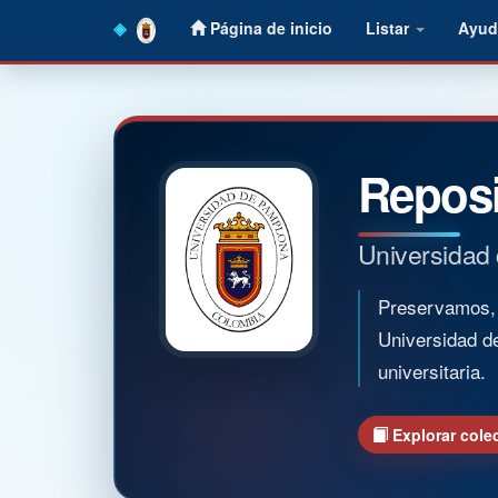
Skip
Página de inicio
Listar
Ayud
navigation
Reposi
Universidad
Preservamos, o
Universidad d
universitaria.
Explorar cole