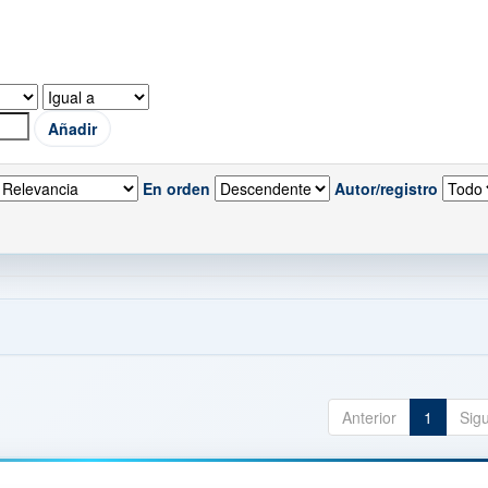
En orden
Autor/registro
Anterior
1
Sig