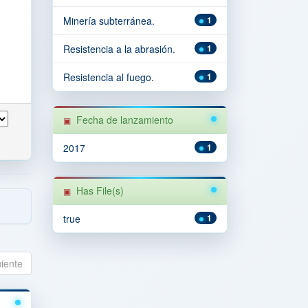
Minería subterránea.
1
Resistencia a la abrasión.
1
Resistencia al fuego.
1
Fecha de lanzamiento
2017
1
Has File(s)
true
1
uiente