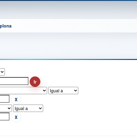
mplona