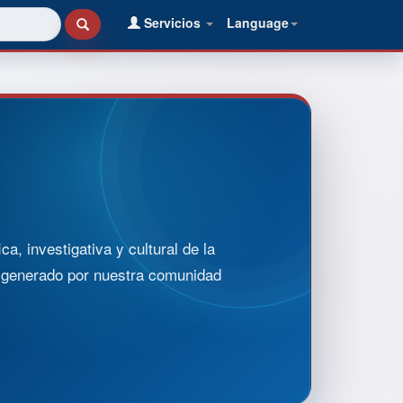
Servicios
Language
, investigativa y cultural de la
o generado por nuestra comunidad