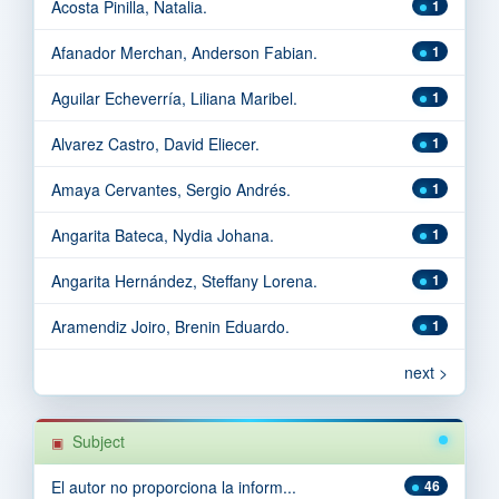
Acosta Pinilla, Natalia.
1
Afanador Merchan, Anderson Fabian.
1
Aguilar Echeverría, Liliana Maribel.
1
Alvarez Castro, David Eliecer.
1
Amaya Cervantes, Sergio Andrés.
1
Angarita Bateca, Nydia Johana.
1
Angarita Hernández, Steffany Lorena.
1
Aramendiz Joiro, Brenin Eduardo.
1
next >
Subject
El autor no proporciona la inform...
46