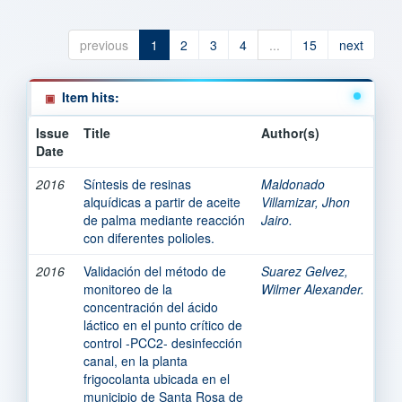
previous
1
2
3
4
...
15
next
Item hits:
Issue
Title
Author(s)
Date
2016
Síntesis de resinas
Maldonado
alquídicas a partir de aceite
Villamizar, Jhon
de palma mediante reacción
Jairo.
con diferentes polioles.
2016
Validación del método de
Suarez Gelvez,
monitoreo de la
Wilmer Alexander.
concentración del ácido
láctico en el punto crítico de
control -PCC2- desinfección
canal, en la planta
frigocolanta ubicada en el
municipio de Santa Rosa de