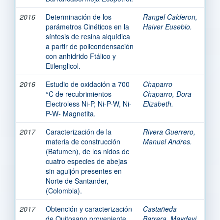
2016
Determinación de los
Rangel Calderon,
parámetros Cinéticos en la
Haiver Eusebio.
síntesis de resina alquídica
a partir de policondensación
con anhidrido Ftálico y
Etilenglicol.
2016
Estudio de oxidación a 700
Chaparro
°C de recubrimientos
Chaparro, Dora
Electroless Ni-P, Ni-P-W, Ni-
Elizabeth.
P-W- Magnetita.
2017
Caracterización de la
Rivera Guerrero,
materia de construcción
Manuel Andres.
(Batumen), de los nidos de
cuatro especies de abejas
sin aguijón presentes en
Norte de Santander,
(Colombia).
2017
Obtención y caracterización
Castañeda
de Quitosano proveniente
Barrera, Maydeyi.