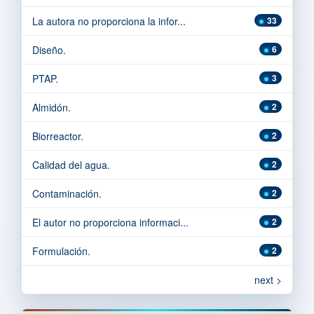
La autora no proporciona la infor...
33
Diseño.
6
PTAP.
3
Almidón.
2
Biorreactor.
2
Calidad del agua.
2
Contaminación.
2
El autor no proporciona informaci...
2
Formulación.
2
next >