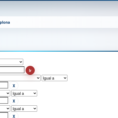
mplona