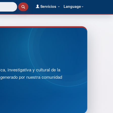
Servicios
Language
, investigativa y cultural de la
o generado por nuestra comunidad