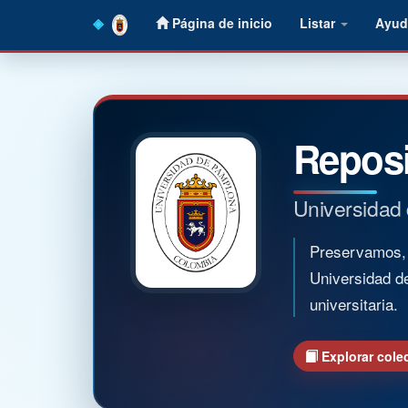
Skip
Página de inicio
Listar
Ayud
navigation
Reposi
Universidad
Preservamos, o
Universidad d
universitaria.
Explorar cole