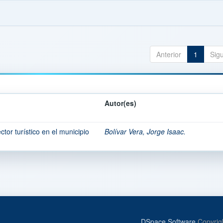
Anterior
1
Sig
Autor(es)
tor turístico en el municipio
Bolívar Vera, Jorge Isaac.
DSpace Software
Copyrig