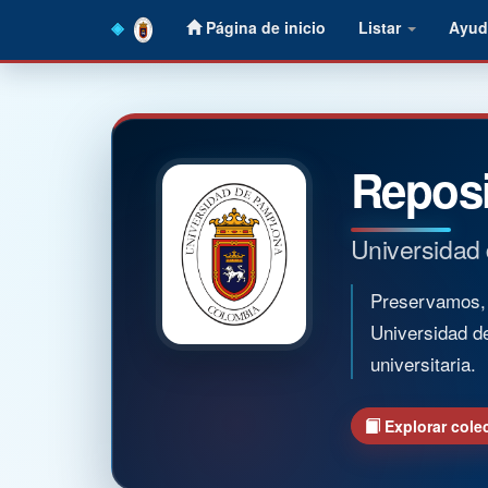
Skip
Página de inicio
Listar
Ayud
navigation
Reposi
Universidad
Preservamos, o
Universidad d
universitaria.
Explorar cole