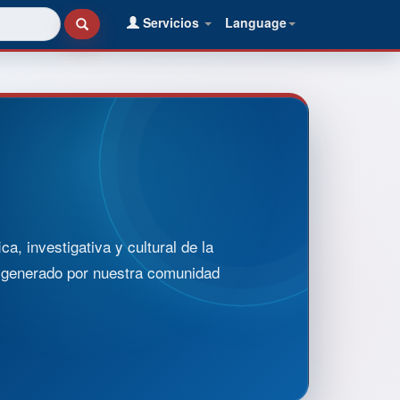
Servicios
Language
, investigativa y cultural de la
o generado por nuestra comunidad