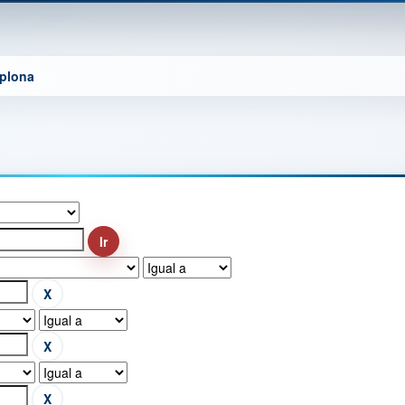
mplona