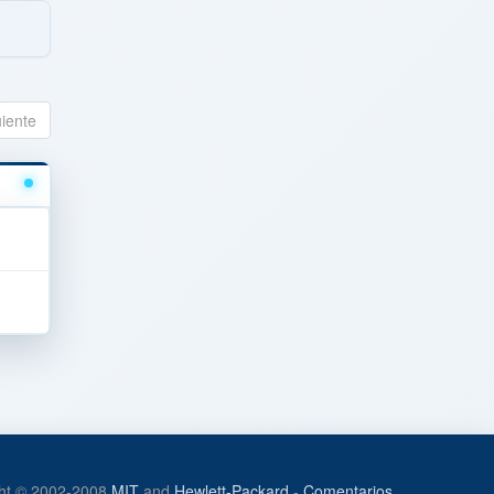
uiente
ht © 2002-2008
MIT
and
Hewlett-Packard
-
Comentarios