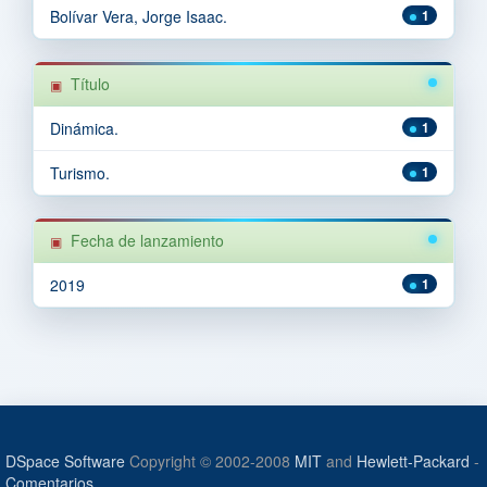
Bolívar Vera, Jorge Isaac.
1
Título
Dinámica.
1
Turismo.
1
Fecha de lanzamiento
2019
1
DSpace Software
Copyright © 2002-2008
MIT
and
Hewlett-Packard
-
Comentarios