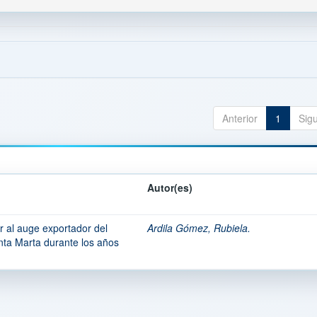
Anterior
1
Sig
Autor(es)
or al auge exportador del
Ardila Gómez, Rubiela.
ta Marta durante los años