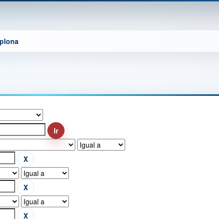
mplona