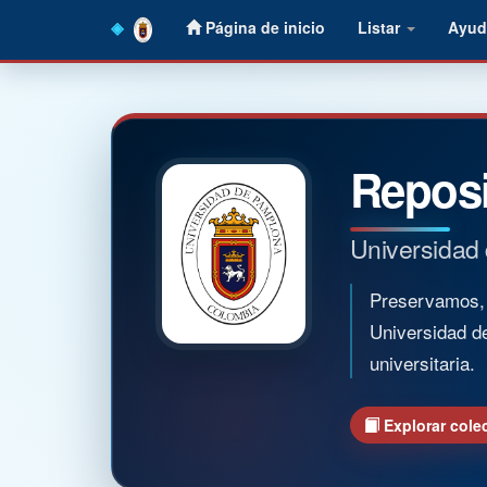
Skip
Página de inicio
Listar
Ayud
navigation
Reposi
Universidad
Preservamos, o
Universidad d
universitaria.
Explorar cole