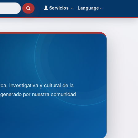
Servicios
Language
, investigativa y cultural de la
o generado por nuestra comunidad