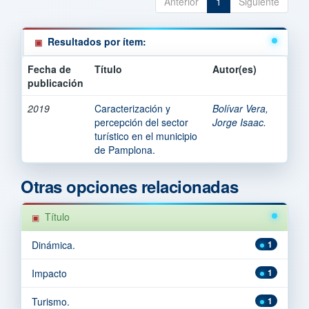
Anterior
1
Siguiente
Resultados por ítem:
Fecha de
Título
Autor(es)
publicación
2019
Caracterización y
Bolívar Vera,
percepción del sector
Jorge Isaac.
turístico en el municipio
de Pamplona.
Otras opciones relacionadas
Título
Dinámica.
1
Impacto
1
Turismo.
1