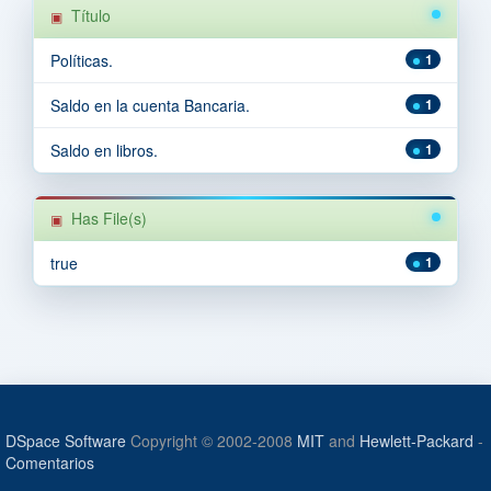
Título
Políticas.
1
Saldo en la cuenta Bancaria.
1
Saldo en libros.
1
Has File(s)
true
1
DSpace Software
Copyright © 2002-2008
MIT
and
Hewlett-Packard
-
Comentarios