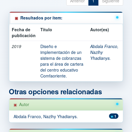
Anterior
1
Siguiente
Resultados por ítem:
Fecha de
Título
Autor(es)
publicación
2019
Diseño e
Abdala Franco,
implementación de un
Nazlhy
sistema de cobranzas
Yhadianys.
para el área de cartera
del centro educativo
Comfaoriente.
Otras opciones relacionadas
Autor
Abdala Franco, Nazlhy Yhadianys.
1