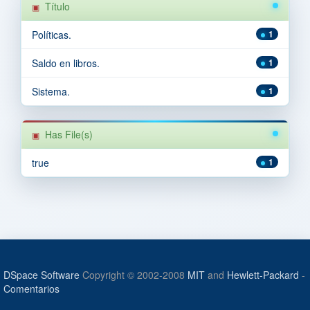
Título
Políticas.
1
Saldo en libros.
1
Sistema.
1
Has File(s)
true
1
DSpace Software
Copyright © 2002-2008
MIT
and
Hewlett-Packard
-
Comentarios